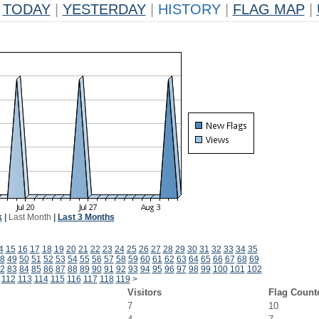
TODAY
|
YESTERDAY
|
HISTORY
|
FLAG MAP
|
k
|
Last Month
|
Last 3 Months
4
15
16
17
18
19
20
21
22
23
24
25
26
27
28
29
30
31
32
33
34
35
8
49
50
51
52
53
54
55
56
57
58
59
60
61
62
63
64
65
66
67
68
69
2
83
84
85
86
87
88
89
90
91
92
93
94
95
96
97
98
99
100
101
102
112
113
114
115
116
117
118
119
>
Visitors
Flag Count
7
10